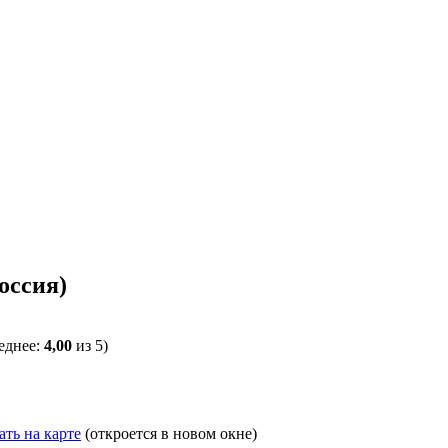
оссия)
еднее:
4,00
из 5)
ать на карте
(откроется в новом окне)