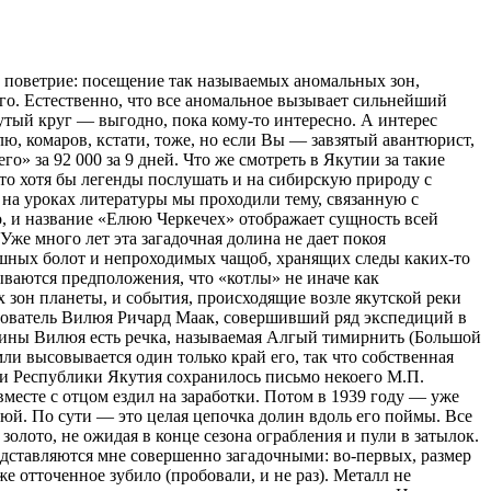
ментально засвидетельствованы современными исследователями из города Мирный А. Гутеневым и В. Михайловским показания старого охотника-эвенка, который, побывав в «Долине смерти», рассказывал им, что в районе междуречья Нюргун Боотур (Славный богатырь) и Атарадак (Шибко большая трехгранная железная острога) находится металлическая нора, в которой лежат промерзшие насквозь «шибко худые, черные одноглазые люди в железных одеждах». Те же самые исследователи, Михайловский и Гутенев, попытались воссоздать по легендам и всем доступным данным, в том числе по главному якутскому эпосу «Олонхо», то, что происходило в далеком прошлом на территории зловещей «Долины смерти». По их мнению, все выглядело следующим образом: «В те далекие времена, когда все началось, эту местность населяли немногочисленные кочевые тунгусы. Однажды их отдаленные соседи увидели, как ее внезапно окутала непроницаемая мгла, и окрестности потряс оглушительный рев. Поднялся небывалой силы ураган, землю сотрясали мощные удары. Молнии рассекали небо во всех направлениях. Когда все стихло и мгла развеялась, перед их потрясенными взглядами открылась невиданная картина. Посреди выжженной земли сияло на солнце высокое вертикальное сооружение, видимое с расстояния многих дней пути. На протяжении длительного времени сооружение испускало неприятные, режущие слух звуки и постепенно уменьшалось в высоте, пока вовсе не исчезло (возможно, под землей). Кто из любопытства пытался проникнуть на эту территорию, назад не возвращался. Со временем удобренная пеплом и золой почва восстановила растительный покров. Сплошная молодая поросль привлекала к себе зверя, а за животными потянулись и кочевые охотники с соседних земель. Как оказалось, их там ожидало и прекрасное с виду жилье — высокий куполообразный «железный дом», покоящийся на многочисленных боковых опорах. Но войти в него не удалось — он был высок и гладок, не имея ни окон, ни дверей. В некоторых местах из-под земли выглядывали и другие металлические конструкции. На месте сияющего высотного сооружения зияло огромное вертикальное «жерло». По причудливым описаниям легенд, оно состояло из трех ярусов «хохочущих бездн». В его недрах находилась якобы целая подземная страна со своим, но «ущербным» солнцем. Из жерла поднимался удушливый смрад, и поэтому близ него не селились. Со стороны было видно, как над жерлом появлялся иногда «вращающийся остров», оказавшийся затем его «захлопывающейся крышкой». Прошли века. Некоторые конструкции погрузились в вечную мерзлоту. Почти ушел в нее и «железный дом». Стало возможным залезть на его купол, где оказался уходящий вниз винтообразный спуск. По нему можно было попасть в кольцевую галерею из множества металлических комнат, где даже в самые сильные морозы было тепло как летом. Но стоило провести там хотя бы несколько дней подряд, и человек начинал сильно болеть, а вскоре умирал. Со временем «дом» окончательно погрузился в мерзлоту, и на поверхности осталась только «арочка» входа. «Крышка» жерла заросла мхами и выглядела как обычный