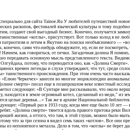
ставляются мне совершенно загадочными: во-первых, размер — от шести до девяти метров в диаметре. Во-вторых, изготовлены из непонятного металла. Дело в том, что «котлы» не берет даже отточенное зубило (пробовали, и не раз). Металл не отламывается и не куется. Даже на стали молоток обязательно оставил бы заметные вмятины. А этот металл сверху покрыт еще слоем неизвестного материала, похожего на наждак. Но это не окисная пленка и не накипь — ее тоже ни сколоть, ни процарапать. Уходящих вглубь земли колодцев с комнатами, о которых говорится в местных легендах, мы не встречали. Но я отметил, что растительность вокруг «котлов» аномальная — совсем не похожа на то, что растет вокруг. Она более пышная: крупнолистные лопухи, очень длинные лозы, странная трава — выше человеческого роста в полтора — два раза. В одном из «котлов» мы ночевали всей группой (6 человек). Ничего плохого не ощущали, ушли спокойно без каких-либо неприятных происшествий. Никто после серьезно не болел. Разве что у одного из моих знакомых через три месяца полностью выпали все волосы. А у меня на левой стороне головы (я на ней спал) появились три маленьких болячки размером со спичечную головку каждая. Лечил я их всю жизнь, но они до сегодняшнего дня так и не прошли. Все наши попытки отломить хоть кусочек от странных «котлов» не увенчались успехом. Единственное, что мне удалось унести — камень. Но не простой половинка идеального шара диаметром шесть сантиметров. Он был черного цвета, не имел никаких видимых следов обработки, но был очень гладкий, словно отполированный. Я поднял его с земли внутри одного из этих котлов. Этот сувенир я привез с собой в село Самарку Чугуевского района Приморского края, где жили мои родители в 1933 году. Он лежал без дела, пока бабушка не решила отстроить дом. Понадобилось вставлять стекла в окна, а стеклореза не было во всем селе. Я попробовал царапать ребром (гранью) половинки этого каменного шара, оказалось, что он режет с удивительной красотой и легкостью. После этого моей находкой много раз пользовались как алмазом все родственники и знакомые. В 1937 году я передал камень дедушке, а его осенью арестовали и увезли в Магадан, где он прожил без суда до 1968 года и умер. Теперь никто не знает, куда подевался тот камень…"" Сам Корецкий все же считал, что это сделал человек: котлы хоть и прочные, но не беспредельно. В своем письме Михаил Петрович подчеркивает: в 1933 году якут-проводник говорил ему, что 5-10 лет тому назад он обнаружил несколько котлов-шаров (они были абсолютно круглые), которые высоко (выше человека) выступали из земли. Они выглядели как новенькие. А позже охотник уже видел их расколотыми и разбросанными. Корецкий так же отметил, побывав у одного «котла» дважды, что тот за несколько прошедших лет заметно погрузился в землю, очевидно от веса. Выходит, эти объекты появились в «Долине смерти» не так давно, но тогда каким образом еще в 1854 году о них писал Маак, а 79 лет – мне кажется, это не тот возраст для изделия (из чего бы оно не было сделано), чтобы назвать его «новеньким», особенно если оно теряет первозданный вид всего за 5-10 лет. Исследователь древних культур Якутии Н. Архипов тоже писал о странных объектах: «Среди населения бассейна реки Вилюй издревле бытует предание о наличии в верховьях этой реки громадных бронзовых котлов-олгуев. Предание это заслуживает внимания, так как к этим предполагаемым районам местонахождения мифических котлов приурочено несколько речек с якутскими названиями „Олгуйдах“, что означает „Котельная“…» В 1971 году были доку