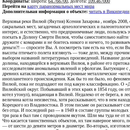
Координаты
: широта:
64.766700
, долгота:
109.467000
Перейти на
карту паранормальных мест мира
Дополнительная информация о объекте:
читать в Википедии
Верховья реки Вилюй (Якутия) Ксения Захарова , ноябрь 2008, специально для сайта Tainoe.Ru У любителей путешествий новое поветрие: посещение так называемых аномальных зон, сакральных мест, загадочных археологических и палеонтологических раскопок, фестивалей языческой культуры и тому подобного. Естественно, что все аномальное вызывает сильнейший интерес, и естественно, что предприимчивые люди, пользуясь этим, создают свой выгодный бизнес. Конечно, получается замкнутый круг — выгодно, пока кому-то интересно. А интерес поехать в Долину Смерти Вилюя, чтобы самостоятельно найти таинственные «котлы», присутствует. Вот только холод я не люблю, комаров, кстати, тоже, но если Вы — завзятый авантюрист, дружите с комарами и не боитесь никого и ничего, то развиваем патриотизм и летим в Якутию на поиски необъяснимого — «всего» за 92 000 за 9 дней. Что же смотреть в Якутии за такие деньги?! — спросите Вы. А посмотреть там есть на что, если Вы, конечно, сами что-нибудь обнаружите, ну, если не посмотреть, то хотя бы легенды послушать и на сибирскую природу с высоты птичьего полета взглянуть — тоже дело, между прочим! Начнем, как говориться, от печки. Загадочная долина Я помню, на уроках литературы мы проходили тему, связанную с выбором названий литературных произведений. Название должно передавать основную мысль представленного текста. Видимо, и название «Елюю Черкечех» отображает сущность всей долины, находящейся в верховьях Вилюя, в районе его притока Олгуйдаха, потому, что переводится оно, как «Долина Смерти». Уже много лет эта загадочная долина не дает покоя исследователям аномальных явлений и уфологам. Бытующие с давних времен легенды и слухи утверждают, что тут, среди сплошных болот и непроходимых чащоб, хранящих следы каких-то древних катаклизмов, затеряны огромные металлические «котлы» таинственного происхождения. При этом очень часто высказываются предположения, что «котлы» не иначе как инопланетного происхождения. Как бы то ни было, но феномен «Елюю Черкечех» занесен во многие энциклопедии аномальных зон планеты, и события, происходящие возле якутской реки Вилюй, пока не подпадают ни под какую классификацию. О «Долине смерти» писал еще в позапрошлом веке известный исследователь Вилюя Ричард Маак, совершивший ряд экспедиций в Вилюйский округ. Побывавший в этих краях в 1854 году, он отметил следующее: «В Сунтаре мне рассказывали, что около вершины Вилюя есть речка, называемая Алгый тимирнить (Большой котел утонул), впадающая в Вилюй. Недалеко от ее берега, в лесу, находится в земле огромный котел, сделанный из меди," из земли высовывается один только край его, так что собственная величина котла неизвестна, хотя рассказывают, что в нем находятся целые деревья…» Так же в архиве Национальной библиотеки Республики Якутия сохранилось письмо некоего М.П. Корецкого из Владивостока. В этом письме он рассказывает следующее: «Первый раз в 1933 году, когда мне еще было 10 лет — вместе с отцом ездил на заработки. Потом в 1939 году — уже без отца. И последний раз — в 1949 в составе группы молодых ребят. «Долина смерти» тянется вдоль правого притока реки Вилюй. По сути — это целая цепочка долин вдоль его поймы. Все три раза я был там с проводником якутом. Шли мы туда не от хорошей жизни, а оттого, что там, в этой глуши, можно было мыть золото, не ожидая в конце сезона ограбления и пули в затылок. Что касается таинственных объектов, их там наверное много, потому что за три сезона я видел семь таких «котлов». Все они пред