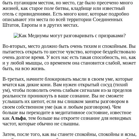
быть пугающим местом, но место, где было пресечено много
жизней, как старое поле битвы, кладбище или известный
отель с привидениями. Есть много книг, которые подробно
описывают эти места по всей территории Соединенных
Штатов, Европы и в других местах.
Во-вторых, место должно быть очень тихим и спокойным. Вы
пытаетесь открыть то шестое чувство, которое бездействовало
очень долгое время. У всех нас есть такая способность, но, как
и у любой мышцы, со временем она становится слабой, может
быть, на всю жизнь.
В-третьих, начните блокировать мысли в своем уме, которые
мчатся как дикие кони. Вам нужен открытый сосуд (тихий
ум), чтобы позволить очень слабым сигналам из-за пределов
реальности проникнуть в ваше сознание. Вы не сможете
услышать их шепот, если вы слишком заняты разговором в
своем собственном уме (как и любым разговором). Чем
больше вы переходите в медитативное состояние, известное
как
Альфа
, тем больше вы откроете сознание для невидмых
частот, которые обычно не слышны.
Затем, после того, как вы станете спокойны, спокойны и ясны,