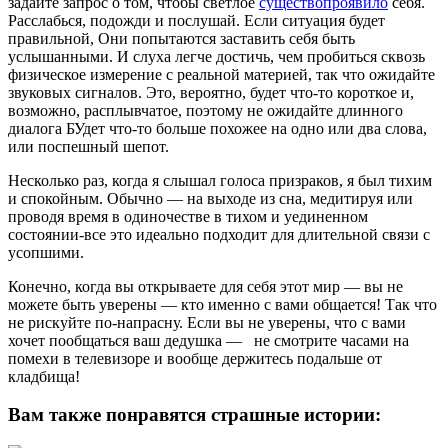
задайте запрос о том, чтобы светлое
существопроявило
себя.
Расслабься, подожди и послушай. Если ситуация будет
правильной, Они попытаются заставить себя быть
услышанными. И слуха легче достичь, чем пробиться сквозь
физическое измерение с реальной материей, так что ожидайте
звуковых сигналов. Это, вероятно, будет что-то короткое и,
возможно, расплывчатое, поэтому не ожидайте длинного
диалога БУдет что-то больше похожее на одно или два слова,
или поспешный шепот.
Несколько раз, когда я слышал голоса призраков, я был тихим
и спокойным. Обычно — на выходе из сна, медитируя или
проводя время в одиночестве в тихом и уединенном
состоянии-все это идеально подходит для длительной связи с
усопшими.
Конечно, когда вы открываете для себя этот мир — вы не
можете быть уверены — кто именно с вами общается! Так что
не рискуйте по-напрасну. Если вы не уверены, что с вами
хочет пообщаться ваш дедушка — не смотрите часами на
помехи в телевизоре и вообще держитесь подальше от
кладбища!
Вам также понравятся страшные истории: