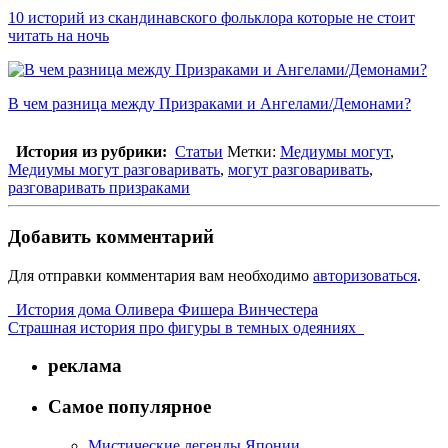
10 историй из скандинавского фольклора которые не стоит
читать на ночь
В чем разница между Призраками и Ангелами/Демонами?
История из рубрики:
Статьи
Метки:
Медиумы могут
,
Медиумы могут разговаривать
,
могут разговаривать
,
разговаривать призраками
Добавить комментарий
Для отправки комментария вам необходимо
авторизоваться
.
История дома Оливера Фишера Винчестера
Страшная история про фигуры в темных одеяниях
реклама
Самое популярное
Мистические легенды Японии