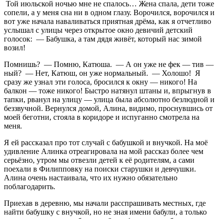
Той июльской ночью мне не спалось… Жена спала, дети тоже
сопели, а у меня сна ни в одном глазу. Ворочился, ворочился и
вот уже начала наваливаться приятная дрёма, как я отчетливо
услышал с улицы через открытое окно девичий детский
голосок: — Бабушка, а там дядя живёт, который нас зимой
возил!
Помнишь? — Помню, Катюша. — А он уже не фек — тив —
ный? — Нет, Катюш, он уже нормальный. — Холошо! Я
сразу же узнал эти голоса, бросился к окну — никого! На
балкон — тоже никого! Быстро натянул штаны и, впрыгнув в
тапки, рванул на улицу — улица была абсолютно безлюдной и
беззвучной. Вернулся домой, Алина, видимо, проснувшись от
моей беготни, стояла в коридоре и испуганно смотрела на
меня.
Я ей рассказал про тот случай с бабушкой и внучкой. На моё
удивление Алинка отреагировала на мой рассказ более чем
серьёзно, утром мы отвезли детей к её родителям, а сами
поехали в Филипповку на поиски старушки и девчушки.
Алина очень настаивала, что их нужно обязательно
поблагодарить.
Приехав в деревню, мы начали расспрашивать местных, где
найти бабушку с внучкой, но не зная имени бабули, а только