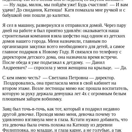
— Ну лады, милок, мы пойдём уже! Будь счастлив! — И вам
удачи! До свидания, Катюша! Катя помахала мне ручкой и с
бабушкой они пошли до калитки.
Я сел в машину, развернулся и отправился домой. Через пару
дней на работе я был приятно удивлён: оказывается наша
строительная компания взяла шефство над одним из детских
домов нашего города. Меня назначили, главным по
организации закупки всего необходимого для детей, а самое
главное подарков к Новому Году. Я связался по телефону с
директором детского дома, она назначила время встречи.
После обеда я уже подъезжал к детдому. — Данил
Андреевич? — спросила у меня женщина на крыльце. — Да.
С кем имею честь? — Светлана Петровна — директор.
Поздоровались, она пригласила меня в свой кабинет на
втором этаже. Возле лестницы мимо нас прошла воспитатель,
которую за руку держала девчушка лет 4х с огромным белым
плюшевым зайцем вобнимку.
Заяц был точь-в-точь, как тот, который я подарил недавно
другой девочке. Проходя мимо меня, девочка почему то
удивленно взглянула мне в глаза. Кстати нужно добавить, что
эта девочка была очень похожа на Катюшу из деревни
Филипповка, но младше, и глаза карие, а не голубые, а так