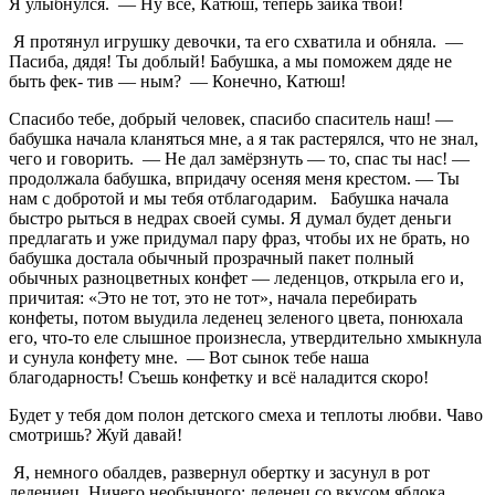
Я улыбнулся. — Ну всё, Катюш, теперь зайка твой!
Я протянул игрушку девочки, та его схватила и обняла. —
Пасиба, дядя! Ты доблый! Бабушка, а мы поможем дяде не
быть фек- тив — ным? — Конечно, Катюш!
Спасибо тебе, добрый человек, спасибо спаситель наш! —
бабушка начала кланяться мне, а я так растерялся, что не знал,
чего и говорить. — Не дал замёрзнуть — то, спас ты нас! —
продолжала бабушка, впридачу осеняя меня крестом. — Ты
нам с добротой и мы тебя отблагодарим. Бабушка начала
быстро рыться в недрах своей сумы. Я думал будет деньги
предлагать и уже придумал пару фраз, чтобы их не брать, но
бабушка достала обычный прозрачный пакет полный
обычных разноцветных конфет — леденцов, открыла его и,
причитая: «Это не тот, это не тот», начала перебирать
конфеты, потом выудила леденец зеленого цвета, понюхала
его, что-то еле слышное произнесла, утвердительно хмыкнула
и сунула конфету мне. — Вот сынок тебе наша
благодарность! Съешь конфетку и всё наладится скоро!
Будет у тебя дом полон детского смеха и теплоты любви. Чаво
смотришь? Жуй давай!
Я, немного обалдев, развернул обертку и засунул в рот
ледениец. Ничего необычного: леденец со вкусом яблока…