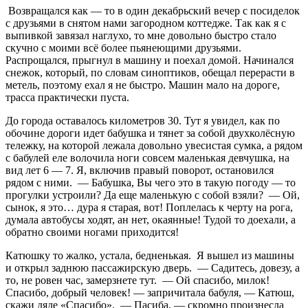
Возвращался как — то в один декабрьский вечер с посиделок
с друзьями в снятом нами загородном коттедже. Так как я с
выпивкой завязал наглухо, то мне довольно быстро стало
скучно с моими всё более пьянеющими друзьями.
Распрощался, прыгнул в машину и поехал домой. Начинался
снежок, который, по словам синоптиков, обещал перерасти в
метель, поэтому ехал я не быстро. Машин мало на дороге,
трасса практически пуста.
До города оставалось километров 30. Тут я увидел, как по
обочине дороги идет бабушка и тянет за собой двухколёсную
тележку, на которой лежала довольно увесистая сумка, а рядом
с бабулей еле волочила ноги совсем маленькая девчушка, на
вид лет 6 — 7. Я, включив правый поворот, остановился
рядом с ними. — Бабушка, Вы чего это в такую погоду — то
прогулки устроили? Да еще маленькую с собой взяли? — Ой,
сынок, я это… дура я старая, вот! Поплелась к черту на рога,
думала автобусы ходят, ан нет, окаянные! Тудой то доехали, а
обратно своими ногами приходится!
Катюшку то жалко, устала, бедненькая. Я вышел из машины
и открыл заднюю пассажирскую дверь. — Садитесь, довезу, а
то, не ровен час, замерзнете тут. — Ой спасибо, милок!
Спасибо, добрый человек! — запричитала бабуля, — Катюш,
скажи дяде «Спасибо». — Пасиба, — скромно произнесла