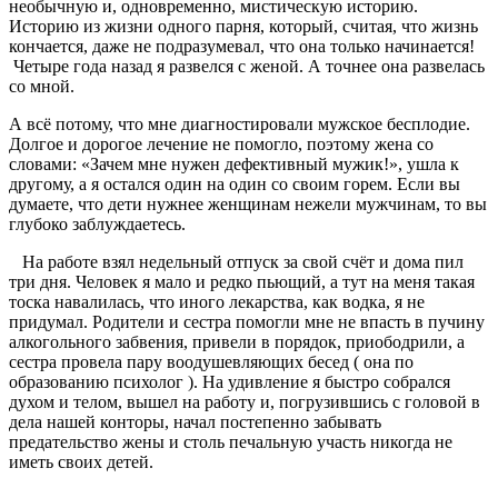
необычную и, одновременно, мистическую историю.
Историю из жизни одного парня, который, считая, что жизнь
кончается, даже не подразумевал, что она только начинается!
Четыре года назад я развелся с женой. А точнее она развелась
со мной.
А всё потому, что мне диагностировали мужское бесплодие.
Долгое и дорогое лечение не помогло, поэтому жена со
словами: «Зачем мне нужен дефективный мужик!», ушла к
другому, а я остался один на один со своим горем. Если вы
думаете, что дети нужнее женщинам нежели мужчинам, то вы
глубоко заблуждаетесь.
На работе взял недельный отпуск за свой счёт и дома пил
три дня. Человек я мало и редко пьющий, а тут на меня такая
тоска навалилась, что иного лекарства, как водка, я не
придумал. Родители и сестра помогли мне не впасть в пучину
алкогольного забвения, привели в порядок, приободрили, а
сестра провела пару воодушевляющих бесед ( она по
образованию психолог ). На удивление я быстро собрался
духом и телом, вышел на работу и, погрузившись с головой в
дела нашей конторы, начал постепенно забывать
предательство жены и столь печальную участь никогда не
иметь своих детей.