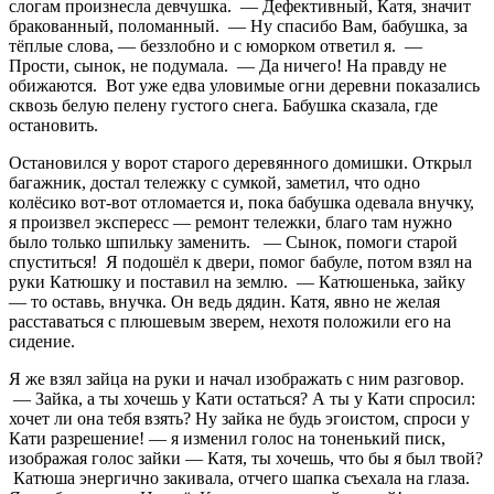
слогам произнесла девчушка. — Дефективный, Катя, значит
бракованный, поломанный. — Ну спасибо Вам, бабушка, за
тёплые слова, — беззлобно и с юморком ответил я. —
Прости, сынок, не подумала. — Да ничего! На правду не
обижаются. Вот уже едва уловимые огни деревни показались
сквозь белую пелену густого снега. Бабушка сказала, где
остановить.
Остановился у ворот старого деревянного домишки. Открыл
багажник, достал тележку с сумкой, заметил, что одно
колёсико вот-вот отломается и, пока бабушка одевала внучку,
я произвел экспересс — ремонт тележки, благо там нужно
было только шпильку заменить. — Сынок, помоги старой
спуститься! Я подошёл к двери, помог бабуле, потом взял на
руки Катюшку и поставил на землю. — Катюшенька, зайку
— то оставь, внучка. Он ведь дядин. Катя, явно не желая
расставаться с плюшевым зверем, нехотя положили его на
сидение.
Я же взял зайца на руки и начал изображать с ним разговор.
— Зайка, а ты хочешь у Кати остаться? А ты у Кати спросил:
хочет ли она тебя взять? Ну зайка не будь эгоистом, спроси у
Кати разрешение! — я изменил голос на тоненький писк,
изображая голос зайки — Катя, ты хочешь, что бы я был твой?
Катюша энергично закивала, отчего шапка съехала на глаза.