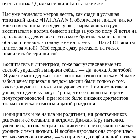
очень похожа! Даже косички и банты такие же.
Нас уже разделяло метров десять, как сзади я услышал
тоненький крик: «ПАПААА!» Я обернулся и увидел, как ко
мне со всех ног мчится девчушка, вырвавшись из рук
воспитателя и волоча бедного зайца за ухо по полу. Я встал на
одно колено, девочка со всего маху бросилась мне на шею,
обняла и положила голову мне на плечо. — Папа!!!! Папа ты
плисол за мной? Моё сердце сразу растаяло, на глазах
появились бисеринки слёз.
Воспитатель и директриса, тоже расчувствованные это
сценой, украдкой вытирали слёзы. — Да, дочка. Я за тобой!
Я уже не мог сдержать слёз, которые текли по щекам. Я даже
забыл зачем приехал в детдом: мысли были только о том,
какие документы нужны на удочерение. Немного позже я
узнал, что девочку зовут Ирина, что её нашли на пороге
полуторагодовалой, при ней не было никаких документов,
только записка с именем и датой рождения.
Полиция так и не нашла ни родителей, ни родственников
девочки и её оставили в детдоме. Дважды Иру пытались
удочерить, но она устраивала дикие истерики, явно не желая
уходить с теми людьми. И вообще взрослых она сторонилась,
только меня она почему — то приняла да ещё и папой назвала.