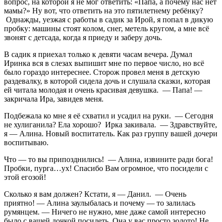
вопрос, на которой я не мог ответить: «Папа, а почему нас нет
мамы?» Ну вот, что ответить на это пятилетнему ребёнку?
Однажды, уезжая с работы в садик за Ирой, я попал в дикую
пробку: машины стоят колом, снег, метель кругом, а мне всё
звонят с детсада, когда я приеду и заберу дочь.
В садик я приехал только к девяти часам вечера. Думал
Иринка вся в слезах выпишит мне по первое число, но всё
было гораздо интереснее. Сторож провел меня в детскую
раздевалку, в которой сидела дочь и слушала сказки, которая
ей читала молодая и очень красивая девушка. — Папа! —
закричала Ира, завидев меня.
Подбежала ко мне я её схватил и усадил на руки. — Сегодня
не хулиганила? Ела хорошо? Ирка закивала. — Здравствуйте,
я — Алина. Новый воспитатель. Как раз группу вашей дочери
воспитываю.
Что — то вы припозднились! — Алина, извините ради бога!
Пробки, пурга…ух! Спасибо Вам огромное, что посидели с
этой егозой!
Сколько я вам должен? Кстати, я — Данил. — Очень
приятно! — Алина заулыбалась и почему — то залилась
румянцем. — Ничего не нужно, мне даже самой интересно
было с вашей дочкой посидеть. Она у вас просто золото! Не