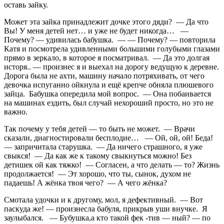
оставь зайку.
Может эта зайка принадлежит дочке этого дяди? — Да что
Вы! У меня детей нет… и уже не будет никогда… —
Почему? — удивилась бабушка. — — Почему? — повторила
Катя и посмотрела удивленными большими голубыми глазами
прямо в зеркало, в которое я посматривал. — Да это долгая
исторя.. — произнес я и выехал на дорогу ведущую к деревне.
Дорога была не ахти, машину начало потряхивать, от чего
девочка испуганно ойкнула и ещё крепче обняла плюшевого
зайца. Бабушка опередила мой вопрос. — Она побаивается
на машинах ездить, был случай нехороший просто, но это не
важно.
Так почему у тебя детей — то быть не может. — Врачи
сказали, диагностировали бесплодие… — Ой, ой, ой! Беда!
— запричитала старушка. — Да ничего страшного, я уже
свыкся! — Да как же к такому свыкнуться можно! Без
детишек ой как тяжко! — Согласен, а что делать — то? Жизнь
продолжается! — Эт хорошо, что ты, сынок, духом не
падаешь! А жёнка твоя чего? — А чего жёнка?
Смотала удочки и к другому, мол, я дефективный. — Вот
паскуда же! — произнесла бабуля, прикрыв уши внучке. Я
заулыбался. — Бубушка,а кто такой фек -тив — ный? — по