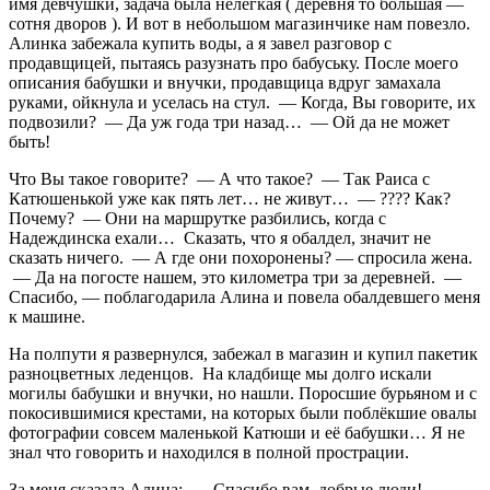
имя девчушки, задача была нелёгкая ( деревня то большая —
сотня дворов ). И вот в небольшом магазинчике нам повезло.
Алинка забежала купить воды, а я завел разговор с
продавщицей, пытаясь разузнать про бабуську. После моего
описания бабушки и внучки, продавщица вдруг замахала
руками, ойкнула и уселась на стул. — Когда, Вы говорите, их
подвозили? — Да уж года три назад… — Ой да не может
быть!
Что Вы такое говорите? — А что такое? — Так Раиса с
Катюшенькой уже как пять лет… не живут… — ???? Как?
Почему? — Они на маршрутке разбились, когда с
Надеждинска ехали… Сказать, что я обалдел, значит не
сказать ничего. — А где они похоронены? — спросила жена.
— Да на погосте нашем, это километра три за деревней. —
Спасибо, — поблагодарила Алина и повела обалдевшего меня
к машине.
На полпути я развернулся, забежал в магазин и купил пакетик
разноцветных леденцов. На кладбище мы долго искали
могилы бабушки и внучки, но нашли. Поросшие бурьяном и с
покосившимися крестами, на которых были поблёкшие овалы
фотографии совсем маленькой Катюши и её бабушки… Я не
знал что говорить и находился в полной прострации.
За меня сказала Алина: — Спасибо вам, добрые люди!