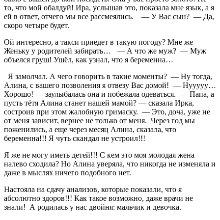
то, что мой обалдуй! Ира, услышав это, показала мне язык, а я
ей в ответ, отчего мы все рассмеялись. — У Вас сын? — Да,
скоро четыре будет.
Ой интересно, а такси приедет в такую погоду? Мне же
Женьку у родителей забирать… — А что же муж? — Муж
объелся груш! Ушёл, как узнал, что я беременна…
Я замолчал. А чего говорить в такие моменты? — Ну тогда,
Алина, с вашего позволения я отвезу Вас домой! — Нууууу…
Хорошо! — заулыбалась она и побежала одеваться. — Папа, а
пусть тётя Алина станет нашей мамой? — сказала Ирка,
состроив при этом жалобную гримаску. — Это, доча, уже не
от меня зависит, вернее не только от меня. Через год мы
поженились, а еще через месяц Алина, сказала, что
беременна!!! Я чуть скандал не устроил!!!
Я же не могу иметь детей!!! С кем это моя молодая жена
налево сходила? Но Алина уверяла, что никогда не изменяла и
даже в мыслях ничего подобного нет.
Настояла на сдачу анализов, которые показали, что я
абсолютно здоров!!! Как такое возможно, даже врачи не
знали! А родилась у нас двойня: мальчик и девочка.