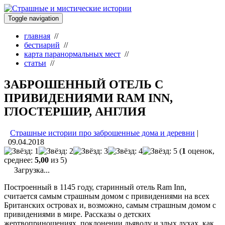
Toggle navigation
главная
//
бестиарий
//
карта паранормальных мест
//
статьи
//
ЗАБРОШЕННЫЙ ОТЕЛЬ С
ПРИВИДЕНИЯМИ RAM INN,
ГЛОСТЕРШИР, АНГЛИЯ
Страшные истории про заброшенные дома и деревни
|
09.04.2018
(
1
оценок,
среднее:
5,00
из 5)
Загрузка...
Построенный в 1145 году, старинный отель Ram Inn,
считается самым страшным домом с привидениями на всех
Британских островах и, возможно, самым страшным домом с
привидениями в мире. Рассказы о детских
жертвоприношениях, поклонении дьяволу и злых духах, как