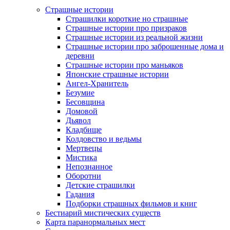
Страшные истории
Страшилки короткие но страшные
Страшные истории про призраков
Страшные истории из реальной жизни
Страшные истории про заброшенные дома и
деревни
Страшные истории про маньяков
Японские страшные истории
Ангел-Хранитель
Безумие
Бесовщина
Домовой
Дьявол
Кладбище
Колдовство и ведьмы
Мертвецы
Мистика
Непознанное
Оборотни
Детские страшилки
Гадания
Подборки страшных фильмов и книг
Бестиарий мистических существ
Карта паранормальных мест